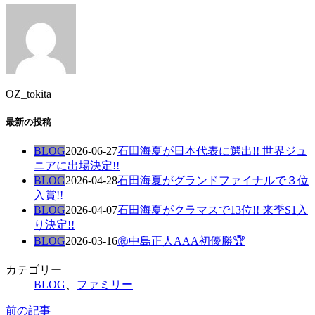
OZ_tokita
最新の投稿
BLOG
2026-06-27
石田海夏が日本代表に選出!! 世界ジュ
ニアに出場決定!!
BLOG
2026-04-28
石田海夏がグランドファイナルで３位
入賞!!
BLOG
2026-04-07
石田海夏がクラマスで13位!! 来季S1入
り決定!!
BLOG
2026-03-16
㊗️中島正人AAA初優勝🏆
カテゴリー
BLOG
、
ファミリー
前の記事