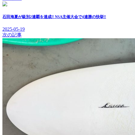
石田海夏が級別2連覇を達成‼︎ NSA主催大会で4連勝の快挙‼︎
2025-05-19
次の記事