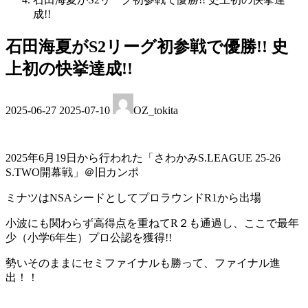
成!!
石田海夏がS2リーグ初参戦で優勝!! 史
上初の快挙達成!!
最
2025-06-27
2025-07-10
OZ_tokita
終
更
新
日
2025年6月19日から行われた「さわかみS.LEAGUE 25-26
時
S.TWO開幕戦」＠旧カンポ
:
ミナツはNSAシードとしてプロラウンドR1から出場
小波にも関わらず高得点を重ねてR２も通過し、ここで最年
少（小学6年生）プロ公認を獲得!!
勢いそのままにセミファイナルも勝って、ファイナル進
出！！