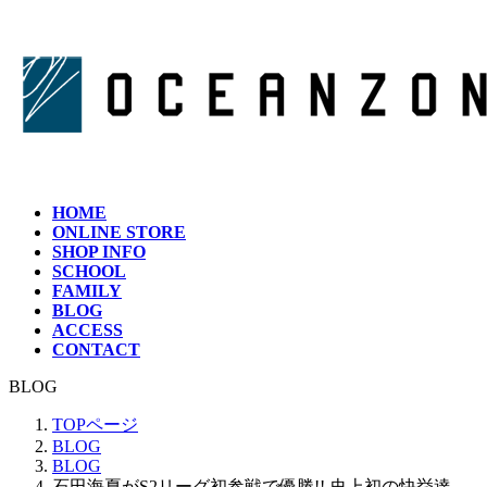
コ
ナ
ン
ビ
テ
ゲ
ン
ー
ツ
シ
へ
ョ
ス
ン
キ
に
ッ
移
HOME
プ
動
ONLINE STORE
SHOP INFO
SCHOOL
FAMILY
BLOG
ACCESS
CONTACT
BLOG
TOPページ
BLOG
BLOG
石田海夏がS2リーグ初参戦で優勝!! 史上初の快挙達