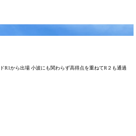
ラウンドR1から出場 小波にも関わらず高得点を重ねてR２も通過