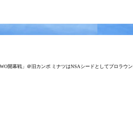
-26 S.TWO開幕戦」＠旧カンポ ミナツはNSAシードとしてプロ