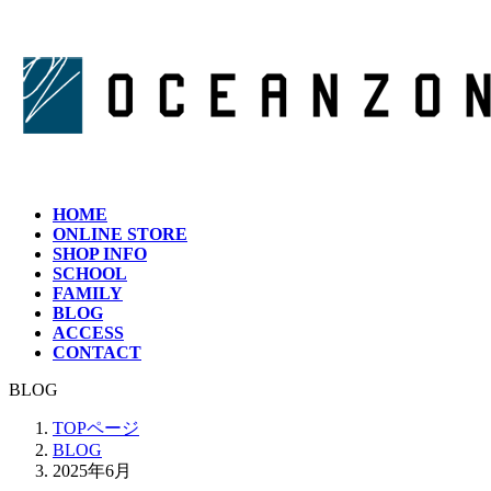
コ
ナ
ン
ビ
テ
ゲ
ン
ー
ツ
シ
へ
ョ
ス
ン
キ
に
ッ
移
HOME
プ
動
ONLINE STORE
SHOP INFO
SCHOOL
FAMILY
BLOG
ACCESS
CONTACT
BLOG
TOPページ
BLOG
2025年6月