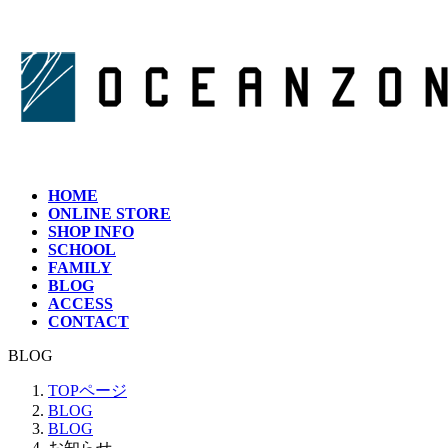
コ
ナ
ン
ビ
テ
ゲ
ン
ー
ツ
シ
へ
ョ
ス
ン
キ
に
ッ
移
HOME
プ
動
ONLINE STORE
SHOP INFO
SCHOOL
FAMILY
BLOG
ACCESS
CONTACT
BLOG
TOPページ
BLOG
BLOG
お知らせ