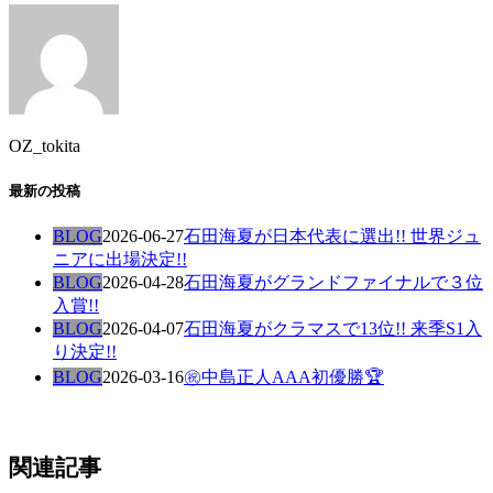
OZ_tokita
最新の投稿
BLOG
2026-06-27
石田海夏が日本代表に選出!! 世界ジュ
ニアに出場決定!!
BLOG
2026-04-28
石田海夏がグランドファイナルで３位
入賞!!
BLOG
2026-04-07
石田海夏がクラマスで13位!! 来季S1入
り決定!!
BLOG
2026-03-16
㊗️中島正人AAA初優勝🏆
関連記事