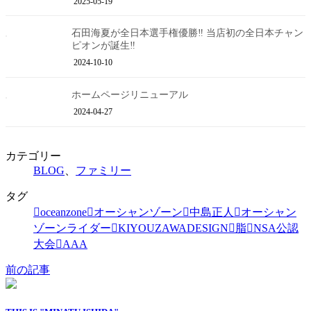
2025-05-19
石田海夏が全日本選手権優勝‼︎ 当店初の全日本チャン
ピオンが誕生‼︎
2024-10-10
ホームページリニューアル
2024-04-27
カテゴリー
BLOG
、
ファミリー
タグ
oceanzone
オーシャンゾーン
中島正人
オーシャン
ゾーンライダー
KIYOUZAWADESIGN
脂
NSA公認
大会
AAA
前の記事