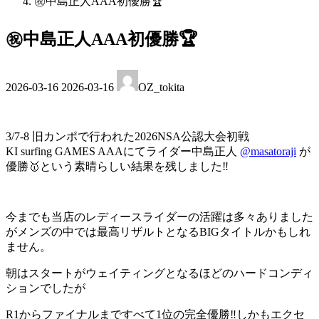
㊗️中島正人AAA初優勝🏆
㊗️中島正人AAA初優勝🏆
最
2026-03-16
2026-03-16
OZ_tokita
終
更
新
日
3/7-8 旧カンポで行われた2026NSA公認大会初戦
時
KI surfing GAMES AAAにてライダー中島正人
@masatoraji
が
:
優勝🥇という素晴らしい結果を残しました‼️
今までも当店のレディースライダーの活躍は多々ありました
がメンズの中では最高リザルトとなるBIGタイトルかもしれ
ません。
朝はスタートがウェイティングとなるほどのハードコンディ
ションでしたが
R1からファイナルまですべて1位の完全優勝‼️しかもエクセ