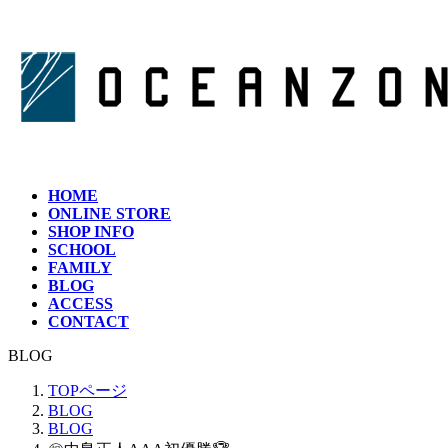
コ
ナ
ン
ビ
テ
ゲ
ン
ー
ツ
シ
へ
ョ
ス
ン
キ
に
ッ
移
HOME
プ
動
ONLINE STORE
SHOP INFO
SCHOOL
FAMILY
BLOG
ACCESS
CONTACT
BLOG
TOPページ
BLOG
BLOG