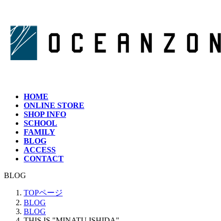
コ
ナ
ン
ビ
テ
ゲ
ン
ー
ツ
シ
へ
ョ
ス
ン
キ
に
ッ
移
HOME
プ
動
ONLINE STORE
SHOP INFO
SCHOOL
FAMILY
BLOG
ACCESS
CONTACT
BLOG
TOPページ
BLOG
BLOG
THIS IS "MINATU ISHIDA"