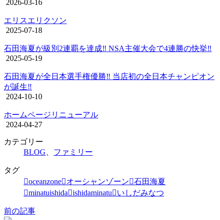
2026-03-16
エリスエリクソン
2025-07-18
石田海夏が級別2連覇を達成‼︎ NSA主催大会で4連勝の快挙‼︎
2025-05-19
石田海夏が全日本選手権優勝‼︎ 当店初の全日本チャンピオン
が誕生‼︎
2024-10-10
ホームページリニューアル
2024-04-27
カテゴリー
BLOG
、
ファミリー
タグ
oceanzone
オーシャンゾーン
石田海夏
minatuishida
ishidaminatu
いしだみなつ
前の記事