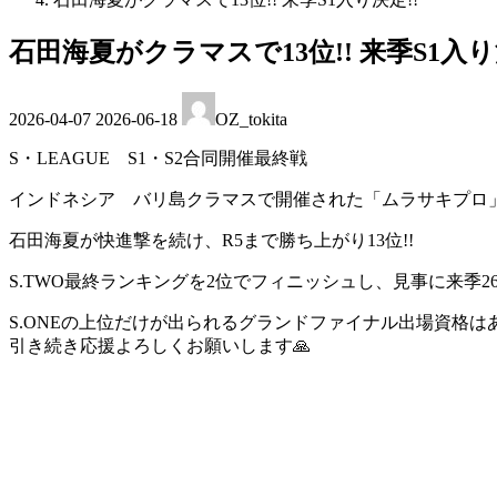
石田海夏がクラマスで13位!! 来季S1入り
最
2026-04-07
2026-06-18
OZ_tokita
終
更
S・LEAGUE S1・S2合同開催最終戦
新
日
インドネシア バリ島クラマスで開催された「ムラサキプロ
時
石田海夏が快進撃を続け、R5まで勝ち上がり13位!!
:
S.TWO最終ランキングを2位でフィニッシュし、見事に来季26-2
S.ONEの上位だけが出られるグランドファイナル出場資格は
引き続き応援よろしくお願いします🙏