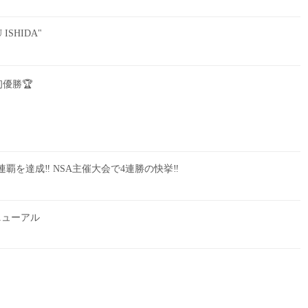
U ISHIDA"
初優勝🏆
覇を達成‼︎ NSA主催大会で4連勝の快挙‼︎
ニューアル