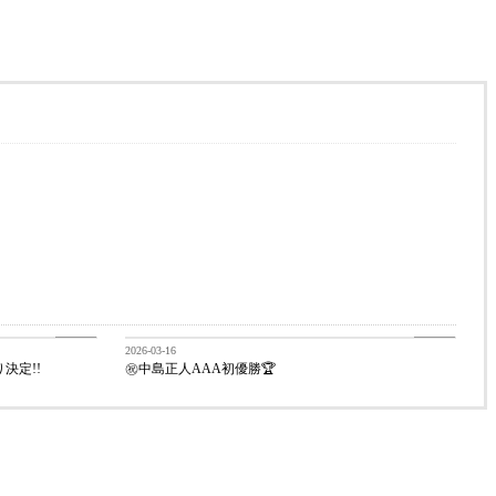
BLOG
BLOG
2026-03-16
決定!!
㊗️中島正人AAA初優勝🏆