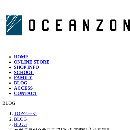
コ
ナ
ン
ビ
テ
ゲ
ン
ー
ツ
シ
へ
ョ
ス
ン
キ
に
ッ
移
HOME
プ
動
ONLINE STORE
SHOP INFO
SCHOOL
FAMILY
BLOG
ACCESS
CONTACT
BLOG
TOPページ
BLOG
BLOG
石田海夏がクラマスで13位!! 来季S1入り決定!!