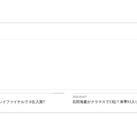
BLOG
2026-04-07
ンドファイナルで３位入賞!!
石田海夏がクラマスで13位!! 来季S1入り