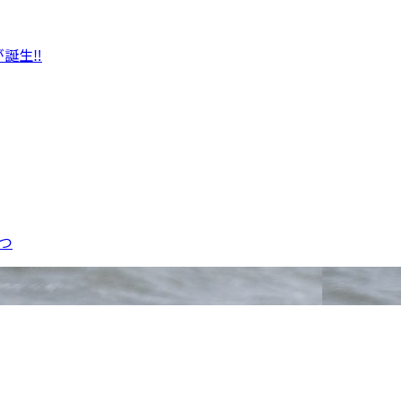
誕生‼︎
つ