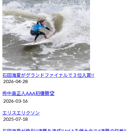
石田海夏がグランドファイナルで３位入賞!!
2026-04-28
㊗️中島正人AAA初優勝🏆
2026-03-16
エリスエリクソン
2025-07-18
石田海夏が級別2連覇を達成‼︎ NSA主催大会で4連勝の快挙‼︎