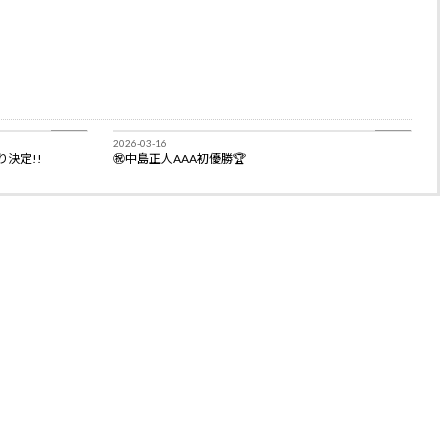
BLOG
BLOG
2026-03-16
り決定!!
㊗️中島正人AAA初優勝🏆