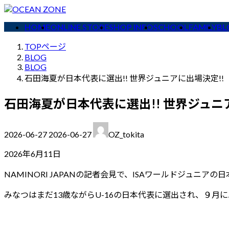
コ
ナ
ン
ビ
HOME
ONLINE STORE
SHOP INFO
SCHOOL
FAMILY
BL
テ
ゲ
TOPページ
ン
ー
BLOG
ツ
シ
BLOG
へ
ョ
石田海夏が日本代表に選出!! 世界ジュニアに出場決定!!
ス
ン
キ
に
石田海夏が日本代表に選出!! 世界ジュニ
ッ
移
プ
動
最
2026-06-27
2026-06-27
OZ_tokita
終
更
2026年6月11日
新
NAMINORI JAPANの記者会見で、ISAワールドジュニア
日
時
みなつはまだ13歳ながらU-16の日本代表に選出され、９月
: