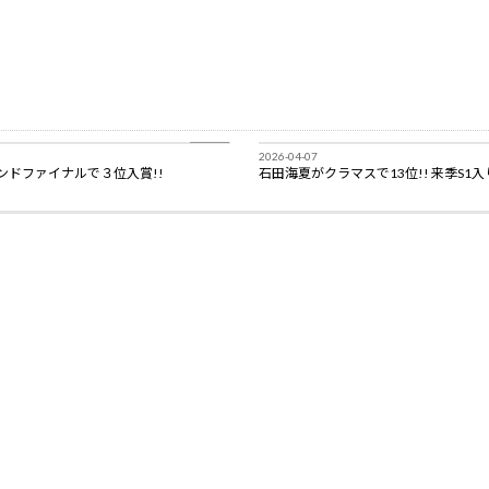
BLOG
2026-04-07
ンドファイナルで３位入賞!!
石田海夏がクラマスで13位!! 来季S1入