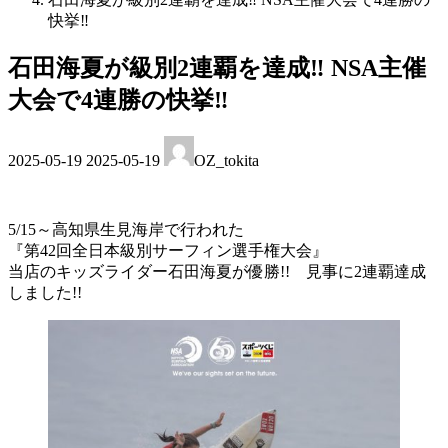
快挙‼︎
石田海夏が級別2連覇を達成‼︎ NSA主催
大会で4連勝の快挙‼︎
最
2025-05-19
2025-05-19
OZ_tokita
終
更
新
日
5/15～高知県生見海岸で行われた
時
『第42回全日本級別サーフィン選手権大会』
:
当店のキッズライダー石田海夏が優勝!! 見事に2連覇達成
しました!!