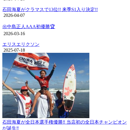
石田海夏がクラマスで13位!! 来季S1入り決定!!
2026-04-07
㊗️中島正人AAA初優勝🏆
2026-03-16
エリスエリクソン
2025-07-18
石田海夏が全日本選手権優勝‼︎ 当店初の全日本チャンピオン
が誕生‼︎