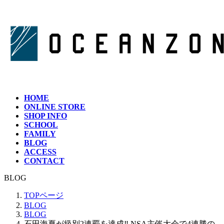
コ
ナ
ン
ビ
テ
ゲ
ン
ー
ツ
シ
へ
ョ
ス
ン
キ
に
ッ
移
HOME
プ
動
ONLINE STORE
SHOP INFO
SCHOOL
FAMILY
BLOG
ACCESS
CONTACT
BLOG
TOPページ
BLOG
BLOG
石田海夏が級別2連覇を達成‼︎ NSA主催大会で4連勝の