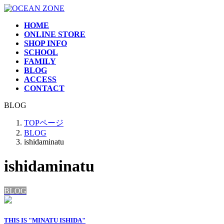
コ
ナ
ン
ビ
HOME
テ
ゲ
ONLINE STORE
ン
ー
SHOP INFO
ツ
シ
SCHOOL
へ
ョ
FAMILY
BLOG
ス
ン
ACCESS
キ
に
CONTACT
ッ
移
プ
動
BLOG
TOPページ
BLOG
ishidaminatu
ishidaminatu
BLOG
THIS IS "MINATU ISHIDA"